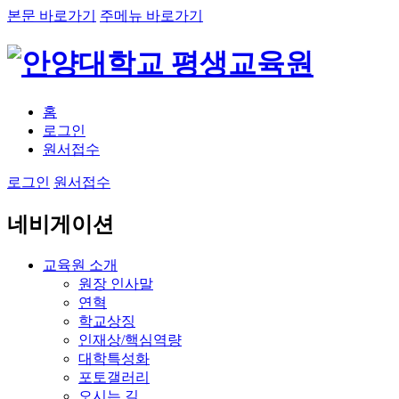
본문 바로가기
주메뉴 바로가기
홈
로그인
원서접수
로그인
원서접수
네비게이션
교육원 소개
원장 인사말
연혁
학교상징
인재상/핵심역량
대학특성화
포토갤러리
오시는 길