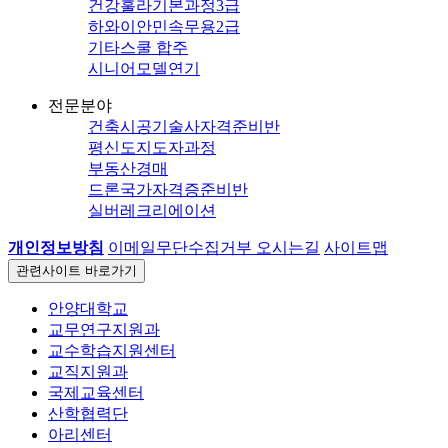
건강훌라기본과정3급
하와이안민속무용2급
기타스쿨 합주
시니어모델연기
전문분야
건축시공기술사자격준비반
평신도지도자과정
부동산경매
드론국가자격증준비반
실버레크리에이션
개인정보방침
이메일무단수집거부
오시는길
사이트맵
관련사이트
바로가기
안양대학교
교무연구지원과
교수학습지원센터
교직지원과
국제교육센터
산학협력단
아리센터