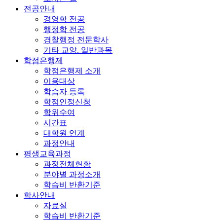
전공안내
경영학 전공
행정학 전공
경찰행정 전문학사
기타 교양. 일반과목
학점은행제
학점은행제 소개
이용대상
학습자 등록
학점인정신청
학위수여
시간표
대학원 연계
과정안내
평생교육과정
과정전체현황
분야별 과정소개
학습비 반환기준
학사안내
자료실
학습비 반환기준