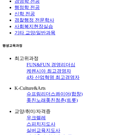
경영학 전공
행정학 전공
신학 전공
경찰행정 전문학사
사회복지현장실습
기타 교양/일반과목
평생교육과정
최고위과정
FUN&FUN 경영리더십
케렌시아 최고경영자
4차 산업혁명 최고경영자
K-Culture&Arts
슈프림리더스콰이어(합창)
美친노래美친청춘(트롯)
교양/취미/자격증
우크렐레
스피치지도사
실버교육지도사